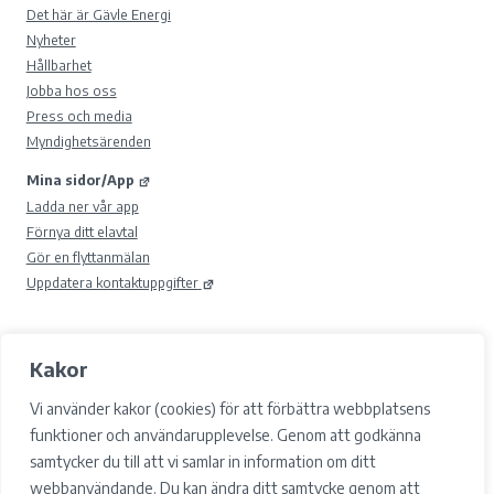
Det här är Gävle Energi
Nyheter
Hållbarhet
Jobba hos oss
Press och media
Myndighetsärenden
Mina sidor/App
Ladda ner vår app
Förnya ditt elavtal
Gör en flyttanmälan
Uppdatera kontaktuppgifter
Kakor
© 2026 Gävle Energi AB.
Samtyckesval
Vi använder kakor (cookies) för att förbättra webbplatsens
Cookies
funktioner och användarupplevelse. Genom att godkänna
Integritetspolicy och GDPR
samtycker du till att vi samlar in information om ditt
Tillgänglighet
webbanvändande. Du kan ändra ditt samtycke genom att