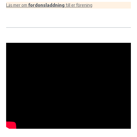
Läs mer om
fordonsladdning
till er förening