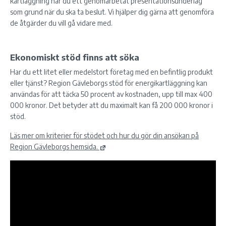
kartläggning har du ett genomarbetat presentationsunderlag
som grund när du ska ta beslut. Vi hjälper dig gärna att genomföra
de åtgärder du vill gå vidare med.
Ekonomiskt stöd finns att söka
Har du ett litet eller medelstort företag med en befintlig produkt
eller tjänst? Region Gävleborgs stöd för energikartläggning kan
användas för att täcka 50 procent av kostnaden, upp till max 400
000 kronor. Det betyder att du maximalt kan få 200 000 kronor i
stöd.
Läs mer om kriterier för stödet och hur du gör din ansökan på
Region Gävleborgs hemsida.