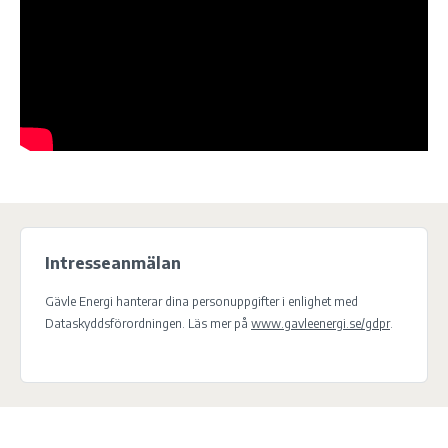
Intresseanmälan
Gävle Energi hanterar dina personuppgifter i enlighet med
Dataskyddsförordningen. Läs mer på
www.gavleenergi.se/gdpr
.