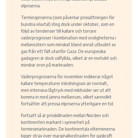
elpriserna.
Terminspriserna (som påverkar prissättningen för
bundna elavtal) steg dock under oktober, som en
följd av tendenser till kallare och torrare
väderprognoser i kombination med oroligheterna i
mellanöstern som minskat bland annat utbudet av
gas från ett fält utanför Gaza. De europeiska
gaslagren är dock välfyllda, vilket är en motvikt och
minskar oron på marknaden.
Väderprognoserna för november indikerar något
kallare temperaturer inledningsvis än normalt,
men intensiva lågtryck med mildväder ser ut att
komma in med jämna mellanrum, vilket sannolikt
fortsätter att pressa elpriserna ytterligare en tid.
Fortsatt så är prisskillnaden mellan Norden och
kontinenten markant i synnerhet på
terminsmarknaden. De kontinentala elterminerna
ligger strax över marginalkostnaden för gaskraft