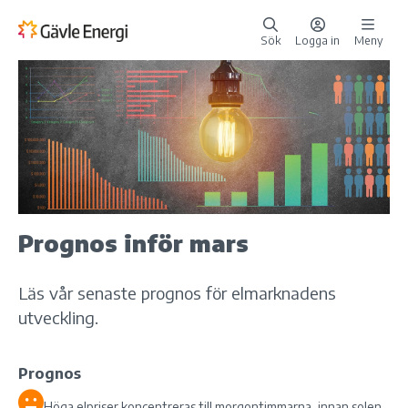
Sök
Logga in
Meny
Prognos inför mars
Läs vår senaste prognos för elmarknadens
utveckling.
Prognos
Höga elpriser koncentreras till morgontimmarna, innan solen