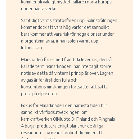
kommer bli väldigt mycket kallare i norra Europa
under några veckor.
Samtidigt värms stratosfären upp. Solinstrålningen
kommer dock att vara hög varför det sannolikt
bara kommer att vara risk för höga elpriser under
morgontimmarna, innan solen värmt upp
luftmassan.
Marknaden för el med framtida leverans, den så
kallade terminsmarknaden, har inte tagit större
notis av detta då vintern i princip är över. Lagren
av gas är för årstiden fulla och
konsumtionsminskningen fortsätter att sätta
press på elpriserna.
Fokus för elmarknaden den närmsta tiden blir
sannolikt vårflodsutvecklingen, om
kärnkraftverken Olkiluoto 3 i Finland och Ringhals
4 börjar producera enligt plan, hur de årliga
revisionerna av övrig kärnkraft kommer att